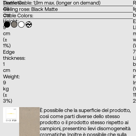
Diameter:
Textile Cable: 1,9m max. (longer on demand)
48
l
Ceiling rose: Black Matte
cm
b
Cable Colors:
Height:
E
9
L
cm
(±
w
1%)
(
7
Edge
thickness:
L
1
b
cm
n
i
Weight:
9
I
kg
(
(±
1
3%)
2
È possibile che la superficie del prodotto,
così come parti diverse dello stesso
prodotto o il prodotto stesso rispetto ai
campioni, presentino lievi disomogeneità
cromatiche. Inoltre è possibile che sulla