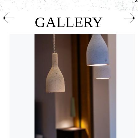
2
GALLERY