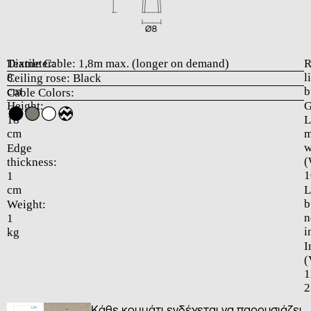
Diameter:
Textile Cable: 1,8m max. (longer on demand)
R
8
l
Ceiling rose: Black
cm
b
Cable Colors:
Height:
18
cm
m
w
Edge
(
thickness:
1
1
cm
L
b
Weight:
n
1
i
kg
I
(
1
2
Κάθε κομμάτι ενδέχεται να παρουσιάζει