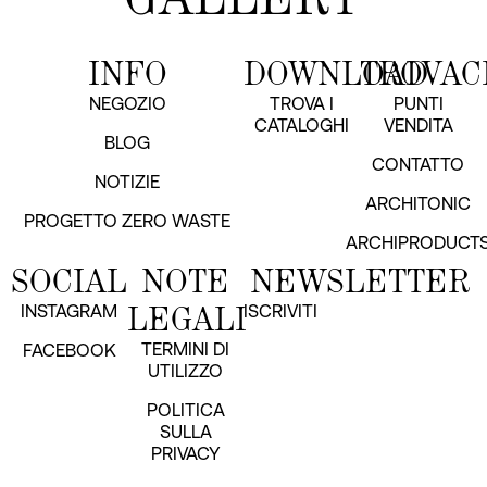
INFO
DOWNLOAD
TROVAC
NEGOZIO
TROVA I
PUNTI
CATALOGHI
VENDITA
BLOG
CONTATTO
NOTIZIE
ARCHITONIC
PROGETTO ZERO WASTE
ARCHIPRODUCT
SOCIAL
NOTE
NEWSLETTER
LEGALI
INSTAGRAM
ISCRIVITI
TERMINI DI
FACEBOOK
UTILIZZO
POLITICA
SULLA
PRIVACY