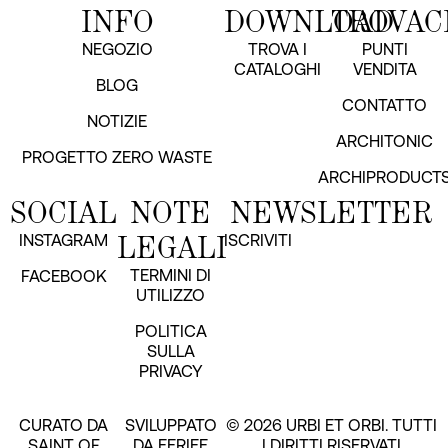
INFO
DOWNLOAD
TROVAC
NEGOZIO
TROVA I
PUNTI
CATALOGHI
VENDITA
BLOG
CONTATTO
NOTIZIE
ARCHITONIC
PROGETTO ZERO WASTE
ARCHIPRODUCT
SOCIAL
NOTE
NEWSLETTER
LEGALI
INSTAGRAM
ISCRIVITI
TERMINI DI
FACEBOOK
UTILIZZO
POLITICA
SULLA
PRIVACY
CURATO DA
SVILUPPATO
© 2026 URBI ET ORBI. TUTTI
SAINT OF
DA EERIEE
I DIRITTI RISERVATI