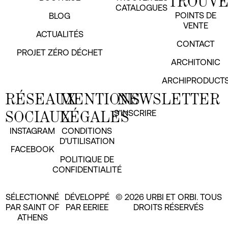
TROUV
CATALOGUES
POINTS DE
BLOG
VENTE
ACTUALITÉS
CONTACT
PROJET ZÉRO DÉCHET
ARCHITONIC
ARCHIPRODUCT
RÉSEAUX
MENTIONS
NEWSLETTER
SOCIAUX
LÉGALES
S’INSCRIRE
INSTAGRAM
CONDITIONS
D’UTILISATION
FACEBOOK
POLITIQUE DE
CONFIDENTIALITÉ
SÉLECTIONNÉ
DÉVELOPPÉ
© 2026 URBI ET ORBI. TOUS
PAR SAINT OF
PAR EERIEE
DROITS RÉSERVÉS
ATHENS