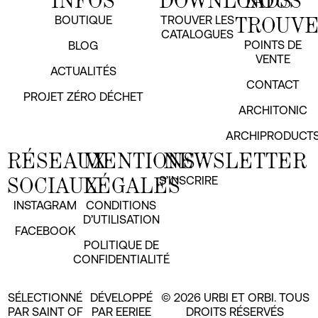
INFOS
DOWNLOADS
NOUS
TROUV
BOUTIQUE
TROUVER LES
CATALOGUES
POINTS DE
BLOG
VENTE
ACTUALITÉS
CONTACT
PROJET ZÉRO DÉCHET
ARCHITONIC
ARCHIPRODUCT
RÉSEAUX
MENTIONS
NEWSLETTER
SOCIAUX
LÉGALES
S’INSCRIRE
INSTAGRAM
CONDITIONS
D’UTILISATION
FACEBOOK
POLITIQUE DE
CONFIDENTIALITÉ
SÉLECTIONNÉ
DÉVELOPPÉ
© 2026 URBI ET ORBI. TOUS
PAR SAINT OF
PAR EERIEE
DROITS RÉSERVÉS