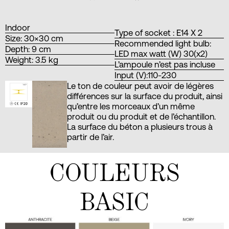
Indoor
Type of socket : E14 X 2
Size: 30×30 cm
Recommended light bulb:
Depth: 9 cm
LED max watt (W) 30(x2)
Weight: 3.5 kg
L’ampoule n’est pas incluse
Input (V):110-230
Le ton de couleur peut avoir de légères
différences sur la surface du produit, ainsi
qu’entre les morceaux d’un même
produit ou du produit et de l’échantillon.
La surface du béton a plusieurs trous à
partir de l’air.
COULEURS
BASIC