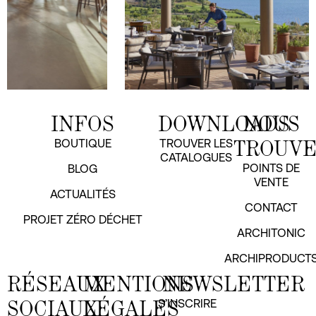
INFOS
DOWNLOADS
NOUS
TROUV
BOUTIQUE
TROUVER LES
CATALOGUES
POINTS DE
BLOG
VENTE
ACTUALITÉS
CONTACT
PROJET ZÉRO DÉCHET
ARCHITONIC
ARCHIPRODUCT
RÉSEAUX
MENTIONS
NEWSLETTER
SOCIAUX
LÉGALES
S’INSCRIRE