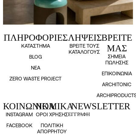
ΠΛΗΡΟΦΟΡΙΕΣ
ΛΗΨΕΙΣ
ΒΡΕΙΤΕ
ΚΑΤΑΣΤΗΜΑ
ΒΡΕΙΤΕ ΤΟΥΣ
ΜΑΣ
ΚΑΤΑΛΟΓΟΥΣ
ΣΗΜΕΙΑ
BLOG
ΠΩΛΗΣΗΣ
NEA
ΕΠΙΚΟΙΝΩΝΙΑ
ZERO WASTE PROJECT
ARCHITONIC
ARCHIPRODUCT
ΚΟΙΝΩΝΙΚΑ
ΝΟΜΙΚΑ
NEWSLETTER
INSTAGRAM
ΟΡΟΙ ΧΡΗΣΗΣ
ΕΓΓΡΑΦΗ
FACEBOOK
ΠΟΛΙΤΙΚΗ
ΑΠΟΡΡΗΤΟΥ