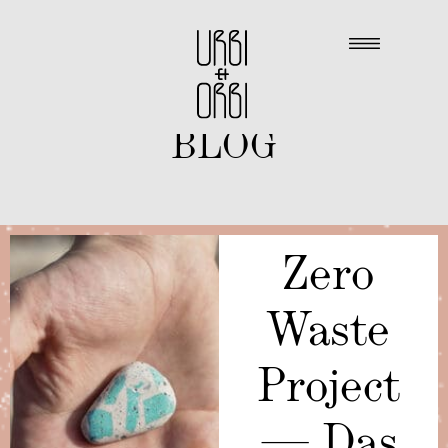
BLOG
Zero
Waste
Project
— Das